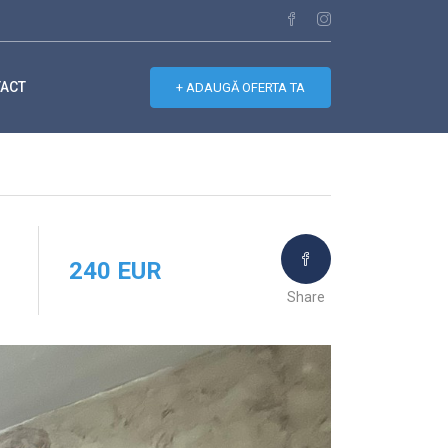
ACT
+
ADAUGĂ OFERTA TA
240 EUR
Share