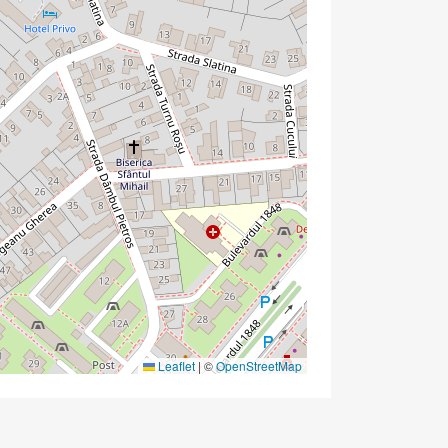
Leaflet
|
©
OpenStreetMap