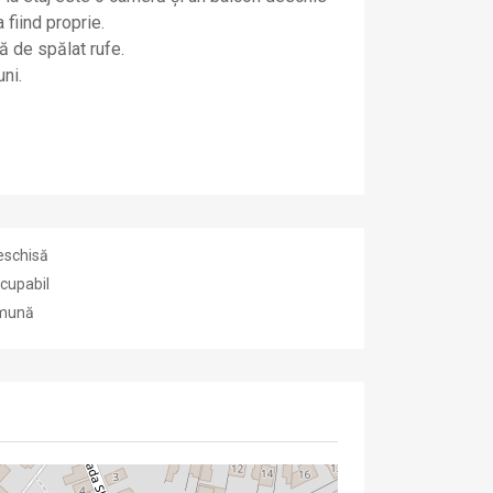
fiind proprie.
ă de spălat rufe.
ni.
eschisă
cupabil
omună