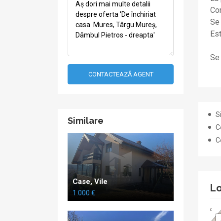
Con
Se 
Est
Se
CONTACTEAZĂ AGENT
S
Similare
C
C
Case, Vile
Lo
1.000 €