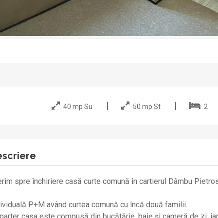
40 mp Su
50 mp St
2
scriere
rim spre închiriere casă curte comună în cartierul Dâmbu Pietro
ividuală P+M având curtea comună cu încă două familii.
parter casa este compusă din bucătărie, baie și cameră de zi, iar