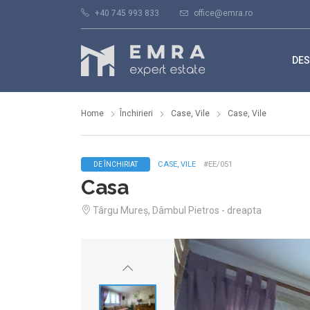
+40 745 993 833
office@emra.ro
DES
Home
Închirieri
Case, Vile
Case, Vile
CASE, VILE
#EE/051
DE ÎNCHIRIAT
Casa
Târgu Mureș, Dâmbul Pietros - dreapta