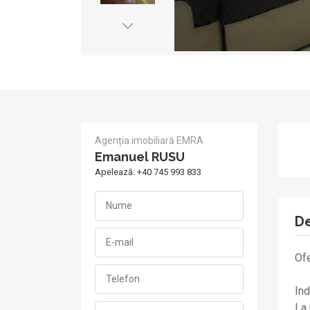
Agenția imobiliară EMRA
Emanuel RUSU
Apelează:
+40 745 993 833
De
Ofe
Ind
La 