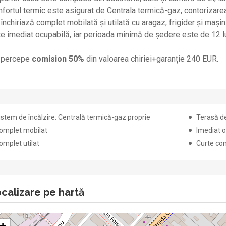
fortul termic este asigurat de Centrala termică-gaz, contorizarea 
închiriază complet mobilată și utilată cu aragaz, frigider și mașin
e imediat ocupabilă, iar perioada minimă de ședere este de 12 lu
 percepe
comision 50%
din valoarea chiriei+garanție 240 EUR.
istem de încălzire: Centrală termică-gaz proprie
Terasă d
omplet mobilat
Imediat o
omplet utilat
Curte c
calizare pe hartă