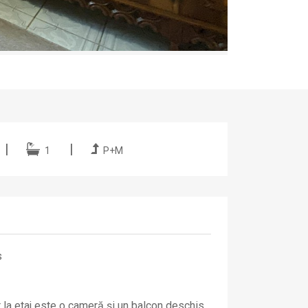
1
P+M
s
 la etaj este o cameră și un balcon deschis