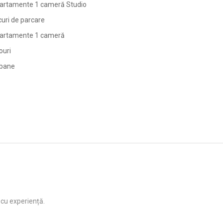
artamente 1 cameră Studio
curi de parcare
artamente 1 cameră
ouri
bane
 cu experiență.