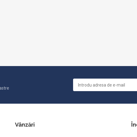
astre
Vânzări
În